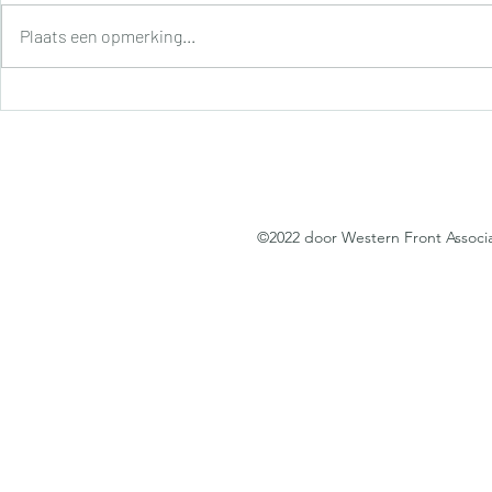
Plaats een opmerking...
Berlare - 18
Daguitstap Meetjesland : 9
november 2013
©2022 door Western Front Associ